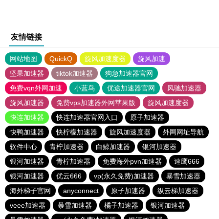
友情链接
网站地图
QuickQ
旋风加速度器
旋风加速
坚果加速器
tiktok加速器
狗急加速器官网
免费vqn外网加速
小蓝鸟
优途加速器官网
风驰加速器
旋风加速器
免费vps加速器外网苹果版
旋风加速度器
快连加速器
快连加速器官网入口
原子加速器
快鸭加速器
快柠檬加速器
旋风加速度器
外网网址导航
软件中心
青柠加速器
白鲸加速器
银河加速器
银河加速器
青柠加速器
免费海外pvn加速器
速鹰666
银河加速器
优云666
vp(永久免费)加速器
暴雪加速器
海外梯子官网
anyconnect
原子加速器
纵云梯加速器
veee加速器
暴雪加速器
橘子加速器
银河加速器