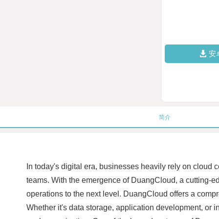
安
简介
In today's digital era, businesses heavily rely on clou
teams. With the emergence of DuangCloud, a cutting-ed
operations to the next level. DuangCloud offers a compr
Whether it's data storage, application development, or 