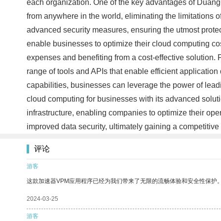
each organization. One of the key advantages of DuangC
from anywhere in the world, eliminating the limitations 
advanced security measures, ensuring the utmost protec
enable businesses to optimize their cloud computing co
expenses and benefiting from a cost-effective solution
range of tools and APIs that enable efficient applicati
capabilities, businesses can leverage the power of lea
cloud computing for businesses with its advanced solut
infrastructure, enabling companies to optimize their ope
improved data security, ultimately gaining a competitive
评论
游客
这款加速器VPM应用程序已经为我们带来了无限的流畅体验和安全性保护
2024-03-25
游客