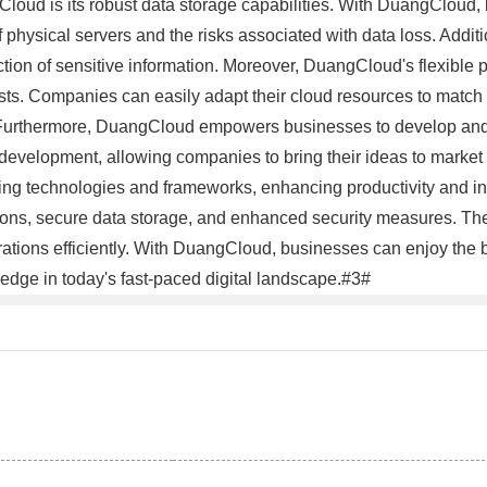
loud is its robust data storage capabilities. With DuangCloud, 
of physical servers and the risks associated with data loss. Add
tion of sensitive information. Moreover, DuangCloud's flexible 
sts. Companies can easily adapt their cloud resources to match
. Furthermore, DuangCloud empowers businesses to develop and 
on development, allowing companies to bring their ideas to marke
ding technologies and frameworks, enhancing productivity and i
ions, secure data storage, and enhanced security measures. The 
rations efficiently. With DuangCloud, businesses can enjoy the b
 edge in today's fast-paced digital landscape.#3#
。