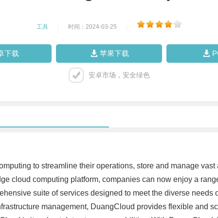
工具
|
时间：2024-03-25
|
卓下载
苹果下载
安卓市场，安全绿色
d computing to streamline their operations, store and manage va
ge cloud computing platform, companies can now enjoy a range 
ehensive suite of services designed to meet the diverse needs o
infrastructure management, DuangCloud provides flexible and scal