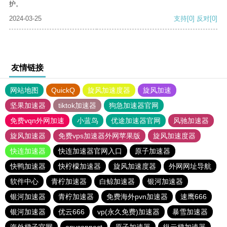
护。
2024-03-25
支持
[0]
反对
[0]
友情链接
网站地图
QuickQ
旋风加速度器
旋风加速
坚果加速器
tiktok加速器
狗急加速器官网
免费vqn外网加速
小蓝鸟
优途加速器官网
风驰加速器
旋风加速器
免费vps加速器外网苹果版
旋风加速度器
快连加速器
快连加速器官网入口
原子加速器
快鸭加速器
快柠檬加速器
旋风加速度器
外网网址导航
软件中心
青柠加速器
白鲸加速器
银河加速器
银河加速器
青柠加速器
免费海外pvn加速器
速鹰666
银河加速器
优云666
vp(永久免费)加速器
暴雪加速器