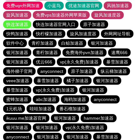
免费vqn外网加速
小蓝鸟
优途加速器官网
风驰加速器
旋风加速器
免费vps加速器外网苹果版
旋风加速度器
快连加速器
快连加速器官网入口
原子加速器
快鸭加速器
快柠檬加速器
旋风加速度器
外网网址导航
软件中心
青柠加速器
白鲸加速器
银河加速器
银河加速器
青柠加速器
免费海外pvn加速器
速鹰666
银河加速器
优云666
vp(永久免费)加速器
暴雪加速器
海外梯子官网
anyconnect
原子加速器
纵云梯加速器
veee加速器
暴雪加速器
橘子加速器
银河加速器
暴雪加速器
vp(永久免费)加速器
银河加速器
蜜蜂加速器
abc加速器
海鸥加速器
anyconnect
1元机场
哇哇加速器
番石榴加速器
ikuuu.me加速器官网
银河加速器
hammer加速器
银河加速器
银河加速器
vp(永久免费)加速器
anyconnect
银河加速器
银河加速器
暴雪加速器