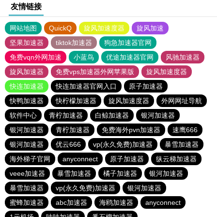
友情链接
网站地图
QuickQ
旋风加速度器
旋风加速
坚果加速器
tiktok加速器
狗急加速器官网
免费vqn外网加速
小蓝鸟
优途加速器官网
风驰加速器
旋风加速器
免费vps加速器外网苹果版
旋风加速度器
快连加速器
快连加速器官网入口
原子加速器
快鸭加速器
快柠檬加速器
旋风加速度器
外网网址导航
软件中心
青柠加速器
白鲸加速器
银河加速器
银河加速器
青柠加速器
免费海外pvn加速器
速鹰666
银河加速器
优云666
vp(永久免费)加速器
暴雪加速器
海外梯子官网
anyconnect
原子加速器
纵云梯加速器
veee加速器
暴雪加速器
橘子加速器
银河加速器
暴雪加速器
vp(永久免费)加速器
银河加速器
蜜蜂加速器
abc加速器
海鸥加速器
anyconnect