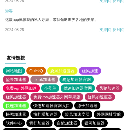
2024-03-26
支持
[0]
反对
[0]
游客
这款app就像我的私人导游，带我领略世界各地的美景。
2024-03-26
支持
[0]
反对
[0]
友情链接
网站地图
QuickQ
旋风加速度器
旋风加速
坚果加速器
tiktok加速器
狗急加速器官网
免费vqn外网加速
小蓝鸟
优途加速器官网
风驰加速器
旋风加速器
免费vps加速器外网苹果版
旋风加速度器
快连加速器
快连加速器官网入口
原子加速器
快鸭加速器
快柠檬加速器
旋风加速度器
外网网址导航
软件中心
青柠加速器
白鲸加速器
银河加速器