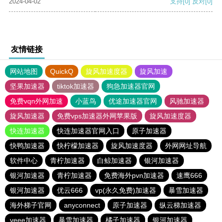
2024-04-02
支持
[0]
反对
[0]
友情链接
网站地图
QuickQ
旋风加速度器
旋风加速
坚果加速器
tiktok加速器
狗急加速器官网
免费vqn外网加速
小蓝鸟
优途加速器官网
风驰加速器
旋风加速器
免费vps加速器外网苹果版
旋风加速度器
快连加速器
快连加速器官网入口
原子加速器
快鸭加速器
快柠檬加速器
旋风加速度器
外网网址导航
软件中心
青柠加速器
白鲸加速器
银河加速器
银河加速器
青柠加速器
免费海外pvn加速器
速鹰666
银河加速器
优云666
vp(永久免费)加速器
暴雪加速器
海外梯子官网
anyconnect
原子加速器
纵云梯加速器
veee加速器
暴雪加速器
橘子加速器
银河加速器