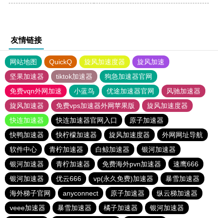
友情链接
网站地图
QuickQ
旋风加速度器
旋风加速
坚果加速器
tiktok加速器
狗急加速器官网
免费vqn外网加速
小蓝鸟
优途加速器官网
风驰加速器
旋风加速器
免费vps加速器外网苹果版
旋风加速度器
快连加速器
快连加速器官网入口
原子加速器
快鸭加速器
快柠檬加速器
旋风加速度器
外网网址导航
软件中心
青柠加速器
白鲸加速器
银河加速器
银河加速器
青柠加速器
免费海外pvn加速器
速鹰666
银河加速器
优云666
vp(永久免费)加速器
暴雪加速器
海外梯子官网
anyconnect
原子加速器
纵云梯加速器
veee加速器
暴雪加速器
橘子加速器
银河加速器