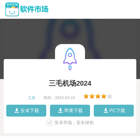
三毛机场2024
工具
|
时间：2024-03-24
|
安卓下载
苹果下载
PC下载
安卓市场，安全绿色