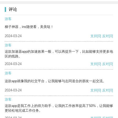
评论
游客
梯子神器，ins随便看，美美哒！
2024-03-24
支持
[0]
反对
[0]
游客
这款加速器app的加速效果一般，可以再提升一下，比如能够支持更多地
区的线路。
2024-03-24
支持
[0]
反对
[0]
游客
这款app就像我的社交平台，让我能够与志同道合的朋友一起交流。
2024-03-24
支持
[0]
反对
[0]
游客
这款app是我工作上的得力助手，让我的工作效率提高了50%，让我能够
更轻松地完成工作任务。