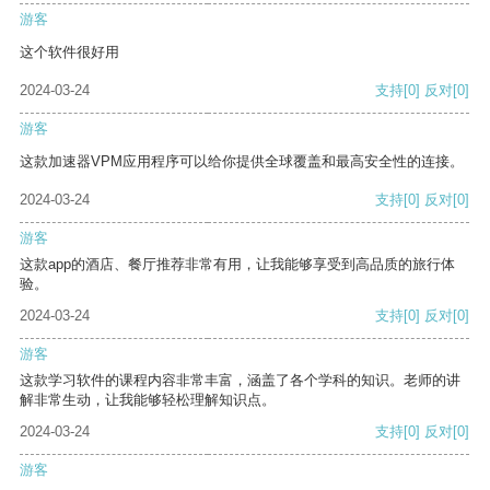
游客
这个软件很好用
2024-03-24
支持
[0]
反对
[0]
游客
这款加速器VPM应用程序可以给你提供全球覆盖和最高安全性的连接。
2024-03-24
支持
[0]
反对
[0]
游客
这款app的酒店、餐厅推荐非常有用，让我能够享受到高品质的旅行体
验。
2024-03-24
支持
[0]
反对
[0]
游客
这款学习软件的课程内容非常丰富，涵盖了各个学科的知识。老师的讲
解非常生动，让我能够轻松理解知识点。
2024-03-24
支持
[0]
反对
[0]
游客