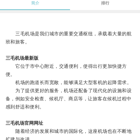
简介
排行
三毛机场是我们城市的重要交通枢纽，承载着大量的航
班和旅客。
三毛机场最新版
它位于市中心附近，交通便利，使得出行更加快捷方
便。
机场的跑道长而宽敞，能够满足大型客机的起降需求。
为了提供更好的服务，机场还配备了现代化的设施和设
备，例如安全检查、候机厅、商店等，让旅客在候机过程中
感到舒适和便利。
三毛机场官网网址
随着经济的发展和城市的国际化，这座机场也在不断地
扩建与改进。