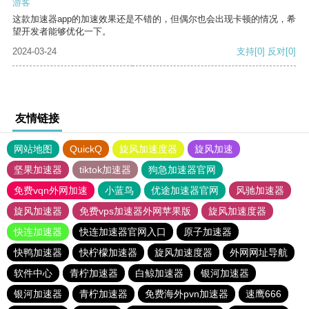
游客
这款加速器app的加速效果还是不错的，但偶尔也会出现卡顿的情况，希
望开发者能够优化一下。
2024-03-24
支持
[0]
反对
[0]
友情链接
网站地图
QuickQ
旋风加速度器
旋风加速
坚果加速器
tiktok加速器
狗急加速器官网
免费vqn外网加速
小蓝鸟
优途加速器官网
风驰加速器
旋风加速器
免费vps加速器外网苹果版
旋风加速度器
快连加速器
快连加速器官网入口
原子加速器
快鸭加速器
快柠檬加速器
旋风加速度器
外网网址导航
软件中心
青柠加速器
白鲸加速器
银河加速器
银河加速器
青柠加速器
免费海外pvn加速器
速鹰666