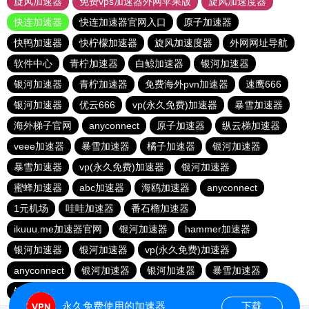
旋风加速器
免费vps加速器外网苹果版
旋风加速度器
快连加速器
快连加速器官网入口
原子加速器
快鸭加速器
快柠檬加速器
旋风加速度器
外网网址导航
软件中心
青柠加速器
白鲸加速器
银河加速器
银河加速器
青柠加速器
免费海外pvn加速器
速鹰666
银河加速器
优云666
vp(永久免费)加速器
暴雪加速器
海外梯子官网
anyconnect
原子加速器
纵云梯加速器
veee加速器
暴雪加速器
橘子加速器
银河加速器
暴雪加速器
vp(永久免费)加速器
银河加速器
蜜蜂加速器
abc加速器
海鸥加速器
anyconnect
1元机场
哇哇加速器
番石榴加速器
ikuuu.me加速器官网
银河加速器
hammer加速器
银河加速器
银河加速器
vp(永久免费)加速器
anyconnect
银河加速器
银河加速器
暴雪加速器
银河加速器
银河加速器
永久免费使用的加速器
下载